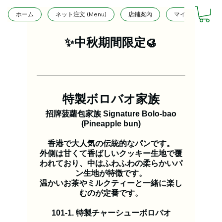
ホーム
ネット注文 (Menu)
店鋪案內
マイページ
✨中秋期間限定🥮
特製ボロバオ家族
招牌菠蘿包家族 Signature Bolo-bao
(Pineapple bun)
香港で大人気の伝統的なパンです。
外側は甘くて香ばしいクッキー生地で覆
われており、中はふわふわの柔らかいパ
ン生地が特徴です。
温かいお茶やミルクティーと一緒に楽し
むのが定番です。
101-1. 特製チャーシューボロバオ