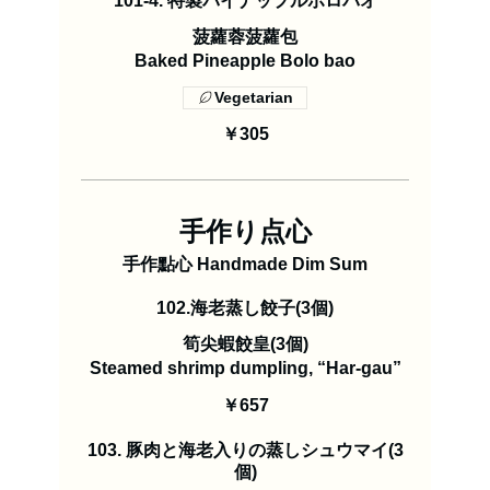
101-4. 特製パイナップルボロバオ
菠蘿蓉菠蘿包
Baked Pineapple Bolo bao
Vegetarian
￥305
手作り点心
手作點心 Handmade Dim Sum
102.海老蒸し餃子(3個)
筍尖蝦餃皇(3個)
Steamed shrimp dumpling, “Har-gau”
￥657
103. 豚肉と海老入りの蒸しシュウマイ(3
個)